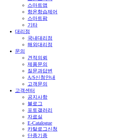
스마트앱
항온항습제어
스마트팜
기타
대리점
국내대리점
해외대리점
문의
견적의뢰
제품문의
질문과답변
A/S신청안내
고객문의
고객센터
공지사항
블로그
포토갤러리
자료실
E-Catalogue
카탈로그신청
단종기종