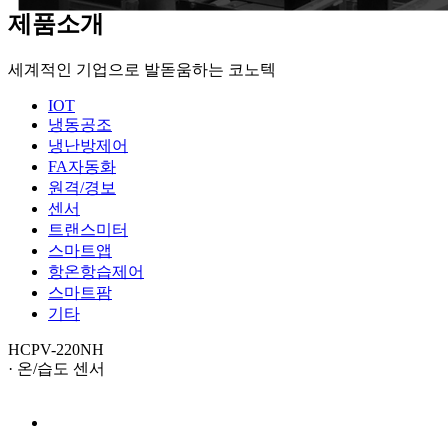
제품소개
세계적인 기업으로 발돋움하는 코노텍
IOT
냉동공조
냉난방제어
FA자동화
원격/경보
센서
트랜스미터
스마트앱
항온항습제어
스마트팜
기타
HCPV-220NH
· 온/습도 센서