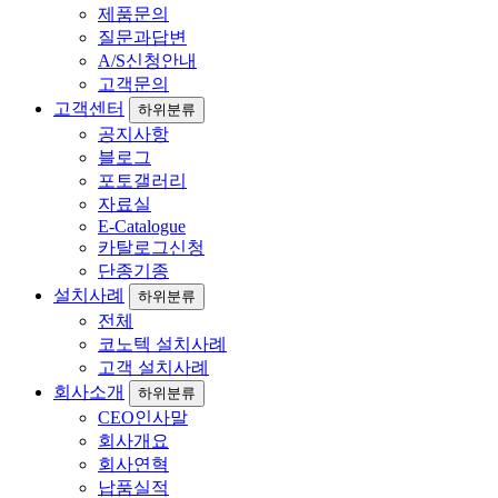
제품문의
질문과답변
A/S신청안내
고객문의
고객센터
하위분류
공지사항
블로그
포토갤러리
자료실
E-Catalogue
카탈로그신청
단종기종
설치사례
하위분류
전체
코노텍 설치사례
고객 설치사례
회사소개
하위분류
CEO인사말
회사개요
회사연혁
납품실적