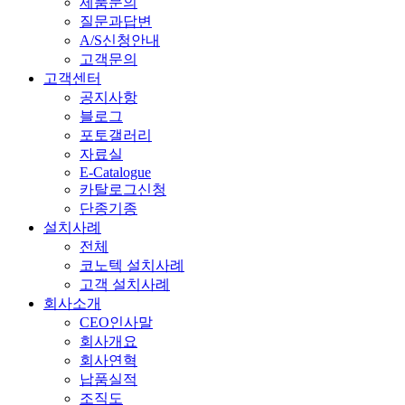
제품문의
질문과답변
A/S신청안내
고객문의
고객센터
공지사항
블로그
포토갤러리
자료실
E-Catalogue
카탈로그신청
단종기종
설치사례
전체
코노텍 설치사례
고객 설치사례
회사소개
CEO인사말
회사개요
회사연혁
납품실적
조직도