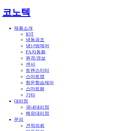
코노텍
제품소개
IOT
냉동공조
냉난방제어
FA자동화
원격/경보
센서
트랜스미터
스마트앱
항온항습제어
스마트팜
기타
대리점
국내대리점
해외대리점
문의
견적의뢰