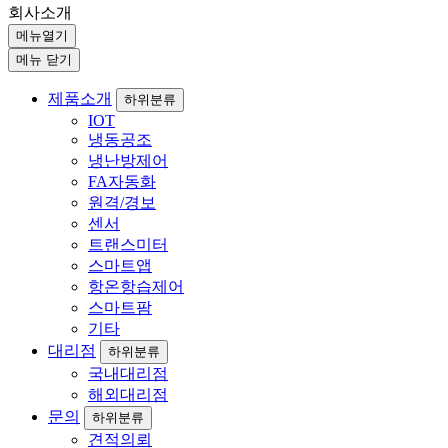
회사소개
메뉴열기
메뉴 닫기
제품소개
하위분류
IOT
냉동공조
냉난방제어
FA자동화
원격/경보
센서
트랜스미터
스마트앱
항온항습제어
스마트팜
기타
대리점
하위분류
국내대리점
해외대리점
문의
하위분류
견적의뢰