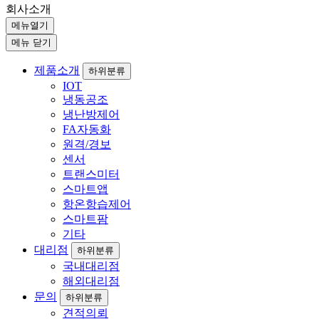
회사소개
메뉴열기
메뉴 닫기
제품소개
하위분류
IOT
냉동공조
냉난방제어
FA자동화
원격/경보
센서
트랜스미터
스마트앱
항온항습제어
스마트팜
기타
대리점
하위분류
국내대리점
해외대리점
문의
하위분류
견적의뢰