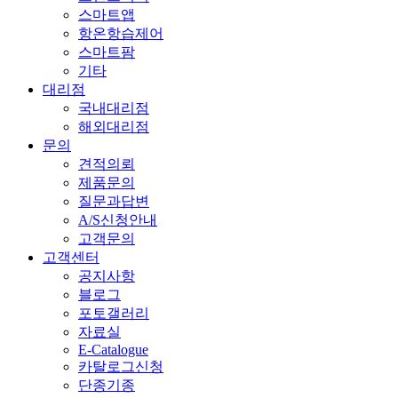
스마트앱
항온항습제어
스마트팜
기타
대리점
국내대리점
해외대리점
문의
견적의뢰
제품문의
질문과답변
A/S신청안내
고객문의
고객센터
공지사항
블로그
포토갤러리
자료실
E-Catalogue
카탈로그신청
단종기종