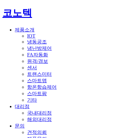
코노텍
제품소개
IOT
냉동공조
냉난방제어
FA자동화
원격/경보
센서
트랜스미터
스마트앱
항온항습제어
스마트팜
기타
대리점
국내대리점
해외대리점
문의
견적의뢰