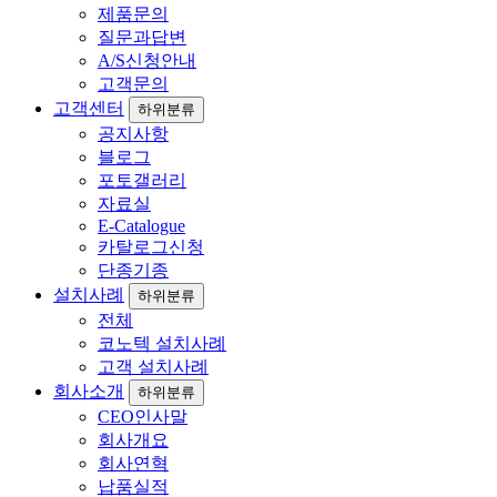
제품문의
질문과답변
A/S신청안내
고객문의
고객센터
하위분류
공지사항
블로그
포토갤러리
자료실
E-Catalogue
카탈로그신청
단종기종
설치사례
하위분류
전체
코노텍 설치사례
고객 설치사례
회사소개
하위분류
CEO인사말
회사개요
회사연혁
납품실적