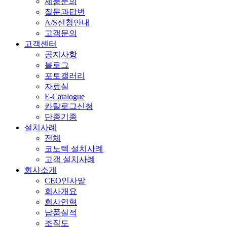
제품문의
질문과답변
A/S신청안내
고객문의
고객센터
공지사항
블로그
포토갤러리
자료실
E-Catalogue
카탈로그신청
단종기종
설치사례
전체
코노텍 설치사례
고객 설치사례
회사소개
CEO인사말
회사개요
회사연혁
납품실적
조직도