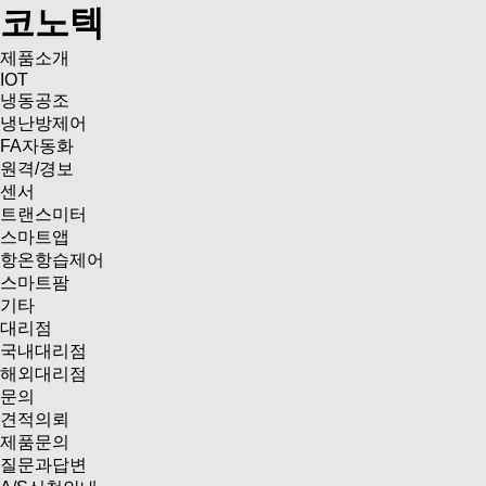
코노텍
제품소개
IOT
냉동공조
냉난방제어
FA자동화
원격/경보
센서
트랜스미터
스마트앱
항온항습제어
스마트팜
기타
대리점
국내대리점
해외대리점
문의
견적의뢰
제품문의
질문과답변