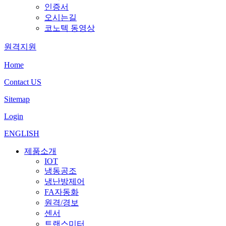
인증서
오시는길
코노텍 동영상
원격지원
Home
Contact US
Sitemap
Login
ENGLISH
제품소개
IOT
냉동공조
냉난방제어
FA자동화
원격/경보
센서
트랜스미터