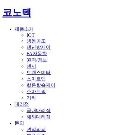
코노텍
제품소개
IOT
냉동공조
냉난방제어
FA자동화
원격/경보
센서
트랜스미터
스마트앱
항온항습제어
스마트팜
기타
대리점
국내대리점
해외대리점
문의
견적의뢰