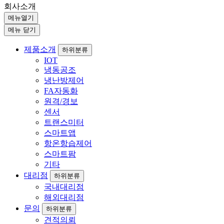
회사소개
메뉴열기
메뉴 닫기
제품소개
하위분류
IOT
냉동공조
냉난방제어
FA자동화
원격/경보
센서
트랜스미터
스마트앱
항온항습제어
스마트팜
기타
대리점
하위분류
국내대리점
해외대리점
문의
하위분류
견적의뢰