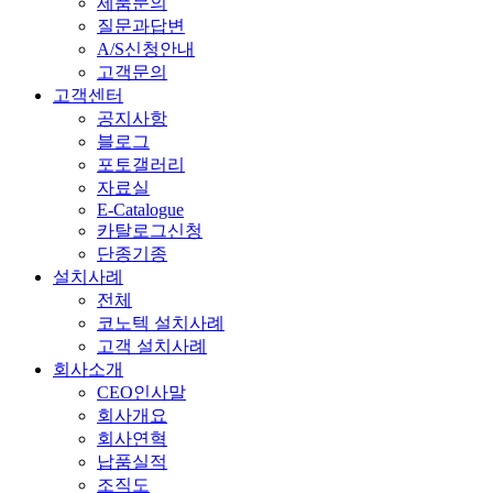
제품문의
질문과답변
A/S신청안내
고객문의
고객센터
공지사항
블로그
포토갤러리
자료실
E-Catalogue
카탈로그신청
단종기종
설치사례
전체
코노텍 설치사례
고객 설치사례
회사소개
CEO인사말
회사개요
회사연혁
납품실적
조직도