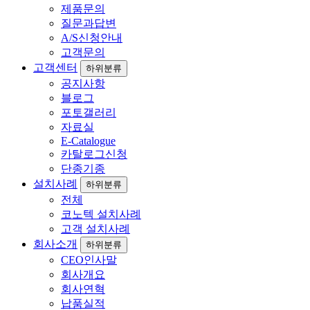
제품문의
질문과답변
A/S신청안내
고객문의
고객센터
하위분류
공지사항
블로그
포토갤러리
자료실
E-Catalogue
카탈로그신청
단종기종
설치사례
하위분류
전체
코노텍 설치사례
고객 설치사례
회사소개
하위분류
CEO인사말
회사개요
회사연혁
납품실적