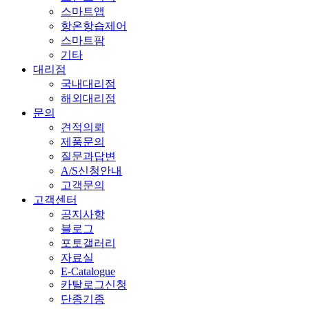
스마트앱
항온항습제어
스마트팜
기타
대리점
국내대리점
해외대리점
문의
견적의뢰
제품문의
질문과답변
A/S신청안내
고객문의
고객센터
공지사항
블로그
포토갤러리
자료실
E-Catalogue
카탈로그신청
단종기종